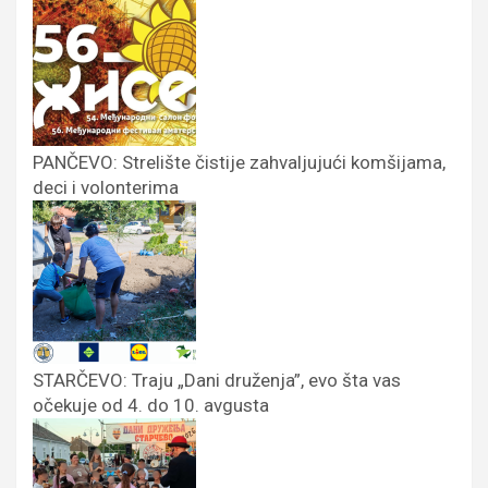
PANČEVO: Strelište čistije zahvaljujući komšijama,
deci i volonterima
STARČEVO: Traju „Dani druženja”, evo šta vas
očekuje od 4. do 10. avgusta