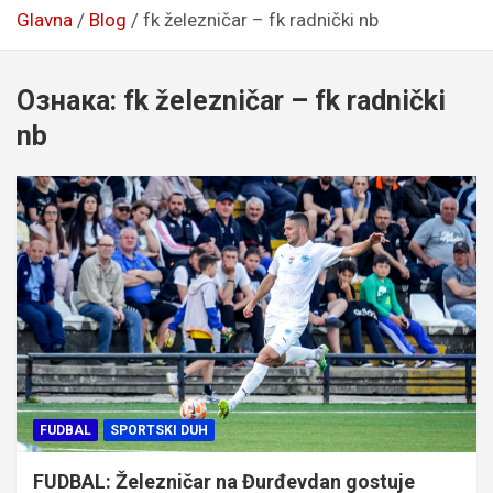
Glavna
Blog
fk železničar – fk radnički nb
Ознака:
fk železničar – fk radnički
nb
FUDBAL
SPORTSKI DUH
FUDBAL: Železničar na Đurđevdan gostuje