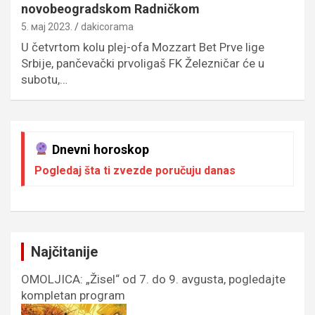
novobeogradskom Radničkom
5. мај 2023.
dakicorama
U četvrtom kolu plej-ofa Mozzart Bet Prve lige
Srbije, pančevački prvoligaš FK Železničar će u
subotu,…
Dnevni horoskop
Pogledaj šta ti zvezde poručuju danas
Najčitanije
OMOLJICA: „Žisel“ od 7. do 9. avgusta, pogledajte
kompletan program