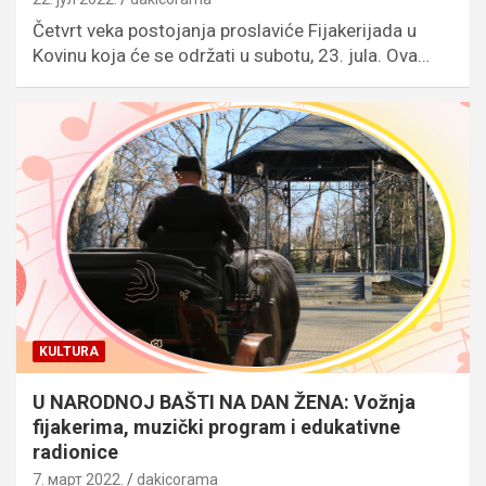
Četvrt veka postojanja proslaviće Fijakerijada u
Kovinu koja će se održati u subotu, 23. jula. Ova…
KULTURA
U NARODNOJ BAŠTI NA DAN ŽENA: Vožnja
fijakerima, muzički program i edukativne
radionice
7. март 2022.
dakicorama