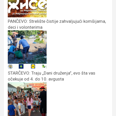
PANČEVO: Strelište čistije zahvaljujući komšijama,
deci i volonterima
STARČEVO: Traju „Dani druženja”, evo šta vas
očekuje od 4. do 10. avgusta