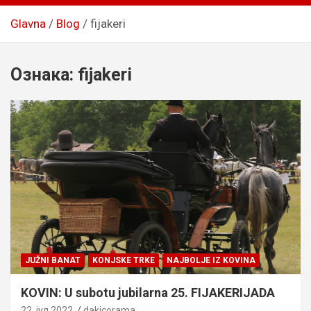
Glavna
Blog
fijakeri
Ознака:
fijakeri
JUŽNI BANAT
KONJSKE TRKE
NAJBOLJE IZ KOVINA
KOVIN: U subotu jubilarna 25. FIJAKERIJADA
22. јул 2022.
dakicorama