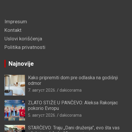
Impresum
Kontakt
Uslovi korišćenja
Politika privatnosti
Najnovije
Kako pripremiti dom pre odlaska na godišnji
odmor
7. август 2026.
dakicorama
ZLATO STIŽE U PANČEVO: Aleksa Rakonjac
pokorio Evropu
5. август 2026.
dakicorama
STARČEVO: Traju „Dani druženja”, evo šta vas