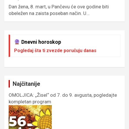
Dan žena, 8. mart, u Pančevu će ove godine biti
obeležen na zaista poseban način. U…
Dnevni horoskop
Pogledaj šta ti zvezde poručuju danas
Najčitanije
OMOLJICA: „Žisel“ od 7. do 9. avgusta, pogledajte
kompletan program