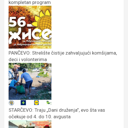
kompletan program
PANČEVO: Strelište čistije zahvaljujući komšijama,
deci i volonterima
STARČEVO: Traju „Dani druženja”, evo šta vas
očekuje od 4. do 10. avgusta