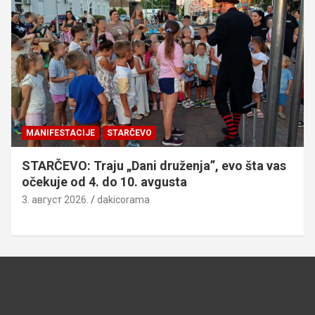
MANIFESTACIJE
STARČEVO
STARČEVO: Traju „Dani druženja”, evo šta vas
očekuje od 4. do 10. avgusta
3. август 2026.
dakicorama