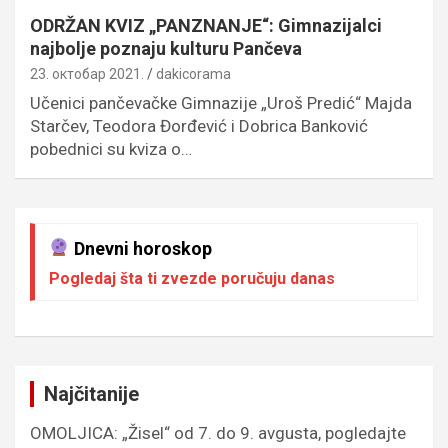
ODRŽAN KVIZ „PANZNANJE“: Gimnazijalci
najbolje poznaju kulturu Pančeva
23. октобар 2021.
dakicorama
Učenici pančevačke Gimnazije „Uroš Predić“ Majda
Starčev, Teodora Đorđević i Dobrica Banković
pobednici su kviza o…
Dnevni horoskop
Pogledaj šta ti zvezde poručuju danas
Najčitanije
OMOLJICA: „Žisel“ od 7. do 9. avgusta, pogledajte