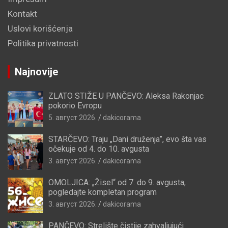
Kontakt
Uslovi korišćenja
Politika privatnosti
Najnovije
ZLATO STIŽE U PANČEVO: Aleksa Rakonjac
pokorio Evropu
5. август 2026.
dakicorama
STARČEVO: Traju „Dani druženja”, evo šta vas
očekuje od 4. do 10. avgusta
3. август 2026.
dakicorama
OMOLJICA: „Žisel“ od 7. do 9. avgusta,
pogledajte kompletan program
3. август 2026.
dakicorama
PANČEVO: Strelište čistije zahvaljujući