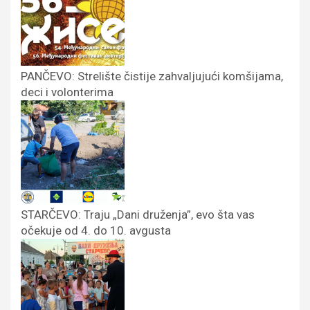
PANČEVO: Strelište čistije zahvaljujući komšijama,
deci i volonterima
STARČEVO: Traju „Dani druženja”, evo šta vas
očekuje od 4. do 10. avgusta