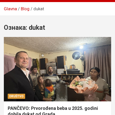
Glavna
Blog
dukat
Ознака:
dukat
DRUŠTVO
PANČEVO: Prvorođena beba u 2025. godini
dobila dukat od Grada