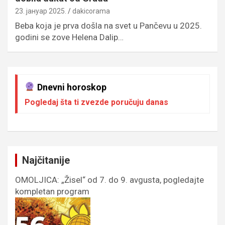
23. јануар 2025.
dakicorama
Beba koja je prva došla na svet u Pančevu u 2025.
godini se zove Helena Dalip…
Dnevni horoskop
Pogledaj šta ti zvezde poručuju danas
Najčitanije
OMOLJICA: „Žisel“ od 7. do 9. avgusta, pogledajte
kompletan program