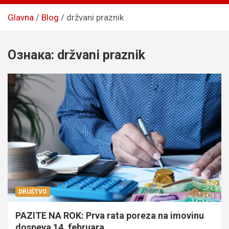
Glavna
Blog
držvani praznik
Ознака:
držvani praznik
DRUŠTVO
PAZITE NA ROK: Prva rata poreza na imovinu
dospeva 14. februara