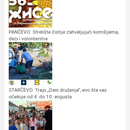
PANČEVO: Strelište čistije zahvaljujući komšijama,
deci i volonterima
STARČEVO: Traju „Dani druženja”, evo šta vas
očekuje od 4. do 10. avgusta