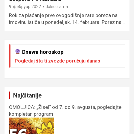
9. фебруар 2022.
dakicorama
Rok za plaćanje prve ovogodišnje rate poreza na
imovinu ističe u ponedeljak, 14. februara. Porez na…
Dnevni horoskop
Pogledaj šta ti zvezde poručuju danas
Najčitanije
OMOLJICA: „Žisel“ od 7. do 9. avgusta, pogledajte
kompletan program