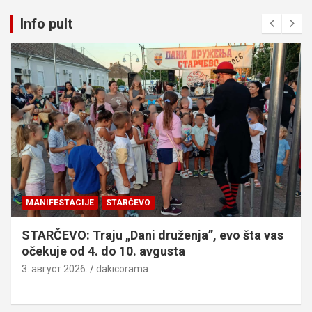
Info pult
MANIFESTACIJE
STARČEVO
STARČEVO: Traju „Dani druženja”, evo šta vas
očekuje od 4. do 10. avgusta
3. август 2026.
dakicorama