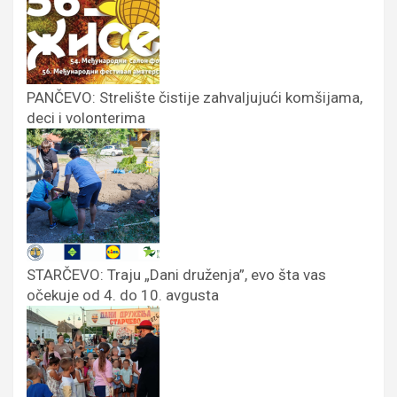
PANČEVO: Strelište čistije zahvaljujući komšijama,
deci i volonterima
STARČEVO: Traju „Dani druženja”, evo šta vas
očekuje od 4. do 10. avgusta