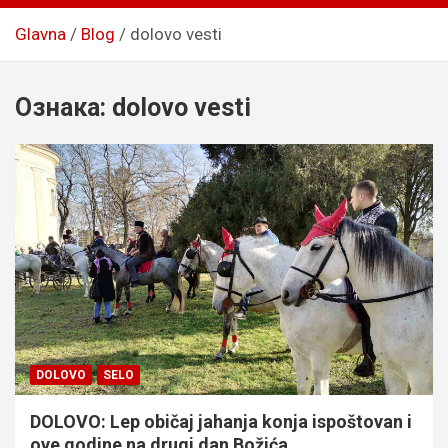
Glavna
Blog
dolovo vesti
Ознака:
dolovo vesti
DOLOVO
SELO
DOLOVO: Lep običaj jahanja konja ispoštovan i
ove godine na drugi dan Božića