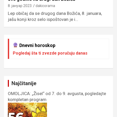
8. јануар 2023.
dakicorama
Lep običaj da se drugog dana Božića, 8. januara,
jašu konji kroz selo ispoštovan je i…
Dnevni horoskop
Pogledaj šta ti zvezde poručuju danas
Najčitanije
OMOLJICA: „Žisel“ od 7. do 9. avgusta, pogledajte
kompletan program