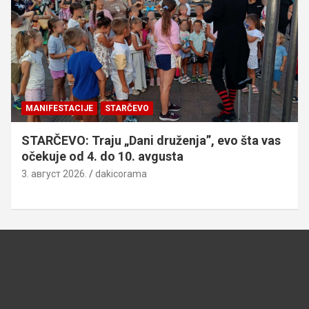
MANIFESTACIJE
STARČEVO
STARČEVO: Traju „Dani druženja”, evo šta vas
očekuje od 4. do 10. avgusta
3. август 2026.
dakicorama