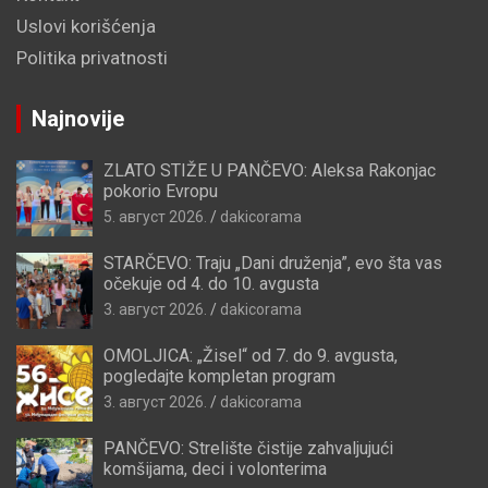
Uslovi korišćenja
Politika privatnosti
Najnovije
ZLATO STIŽE U PANČEVO: Aleksa Rakonjac
pokorio Evropu
5. август 2026.
dakicorama
STARČEVO: Traju „Dani druženja”, evo šta vas
očekuje od 4. do 10. avgusta
3. август 2026.
dakicorama
OMOLJICA: „Žisel“ od 7. do 9. avgusta,
pogledajte kompletan program
3. август 2026.
dakicorama
PANČEVO: Strelište čistije zahvaljujući
komšijama, deci i volonterima