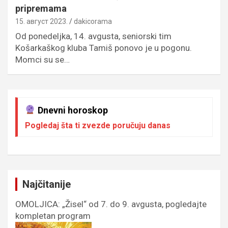
pripremama
15. август 2023.
dakicorama
Od ponedeljka, 14. avgusta, seniorski tim
Košarkaškog kluba Tamiš ponovo je u pogonu.
Momci su se…
Dnevni horoskop
Pogledaj šta ti zvezde poručuju danas
Najčitanije
OMOLJICA: „Žisel“ od 7. do 9. avgusta, pogledajte
kompletan program