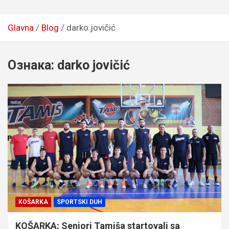
Glavna
Blog
darko jovičić
Ознака:
darko jovičić
KOŠARKA
SPORTSKI DUH
KOŠARKA: Seniori Tamiša startovali sa