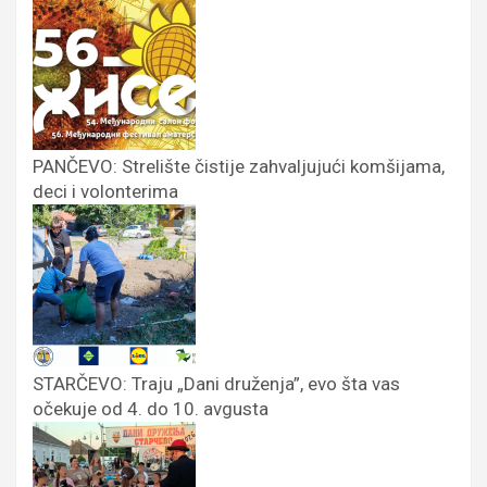
PANČEVO: Strelište čistije zahvaljujući komšijama,
deci i volonterima
STARČEVO: Traju „Dani druženja”, evo šta vas
očekuje od 4. do 10. avgusta