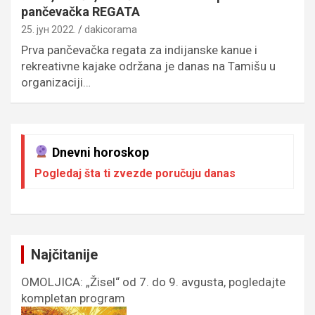
pančevačka REGATA
25. јун 2022.
dakicorama
Prva pančevačka regata za indijanske kanue i
rekreativne kajake održana je danas na Tamišu u
organizaciji…
Dnevni horoskop
Pogledaj šta ti zvezde poručuju danas
Najčitanije
OMOLJICA: „Žisel“ od 7. do 9. avgusta, pogledajte
kompletan program