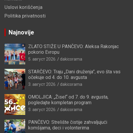
Uslovi korišćenja
Politika privatnosti
Najnovije
ZLATO STIŽE U PANČEVO: Aleksa Rakonjac
pokorio Evropu
5. август 2026.
dakicorama
STARČEVO: Traju „Dani druženja”, evo šta vas
očekuje od 4. do 10. avgusta
3. август 2026.
dakicorama
OMOLJICA: „Žisel“ od 7. do 9. avgusta,
pogledajte kompletan program
3. август 2026.
dakicorama
PANČEVO: Strelište čistije zahvaljujući
komšijama, deci i volonterima