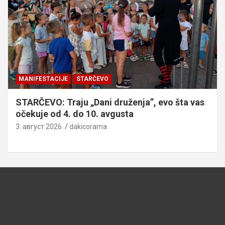
MANIFESTACIJE
STARČEVO
STARČEVO: Traju „Dani druženja”, evo šta vas
očekuje od 4. do 10. avgusta
3. август 2026.
dakicorama