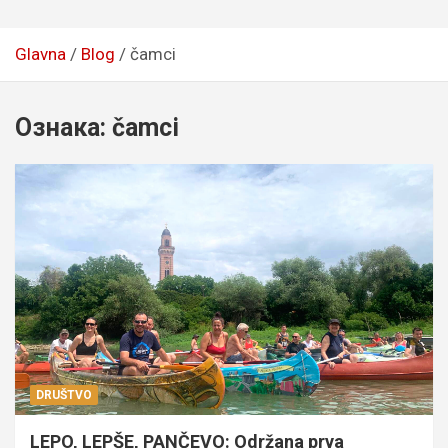
Glavna
Blog
čamci
Ознака:
čamci
DRUŠTVO
LEPO, LEPŠE, PANČEVO: Održana prva