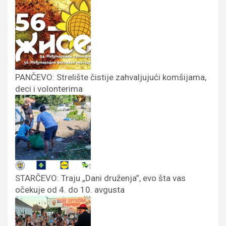
PANČEVO: Strelište čistije zahvaljujući komšijama,
deci i volonterima
STARČEVO: Traju „Dani druženja”, evo šta vas
očekuje od 4. do 10. avgusta