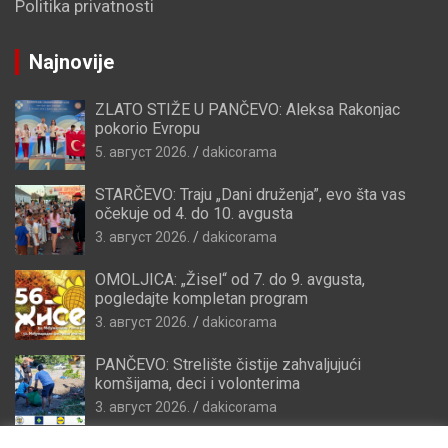
Politika privatnosti
Najnovije
ZLATO STIŽE U PANČEVO: Aleksa Rakonjac
pokorio Evropu
5. август 2026.
dakicorama
STARČEVO: Traju „Dani druženja”, evo šta vas
očekuje od 4. do 10. avgusta
3. август 2026.
dakicorama
OMOLJICA: „Žisel“ od 7. do 9. avgusta,
pogledajte kompletan program
3. август 2026.
dakicorama
PANČEVO: Strelište čistije zahvaljujući
komšijama, deci i volonterima
3. август 2026.
dakicorama