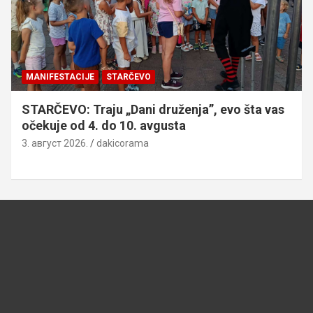
MANIFESTACIJE
STARČEVO
STARČEVO: Traju „Dani druženja”, evo šta vas
očekuje od 4. do 10. avgusta
3. август 2026.
dakicorama