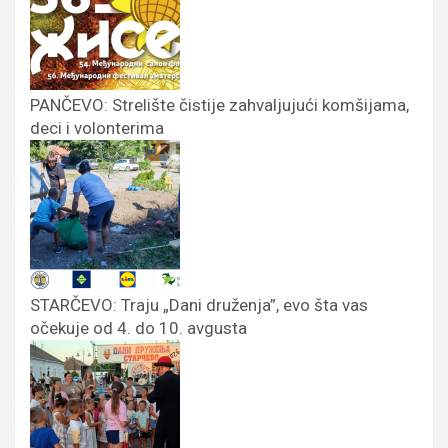
PANČEVO: Strelište čistije zahvaljujući komšijama,
deci i volonterima
STARČEVO: Traju „Dani druženja”, evo šta vas
očekuje od 4. do 10. avgusta