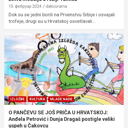
10. фебруар 2024.
dakicorama
Dok su se jedni borili na Prvenstvu Srbije i osvajali
trofeje, drugi su u Hrvatskoj osvetlavali…
IZLOŽBE
KULTURA
MLADE NADE
O PANČEVU SE JOŠ PRIČA U HRVATSKOJ:
Anđela Petrović i Dunja Dragaš postigle veliki
uspeh u Čakovcu