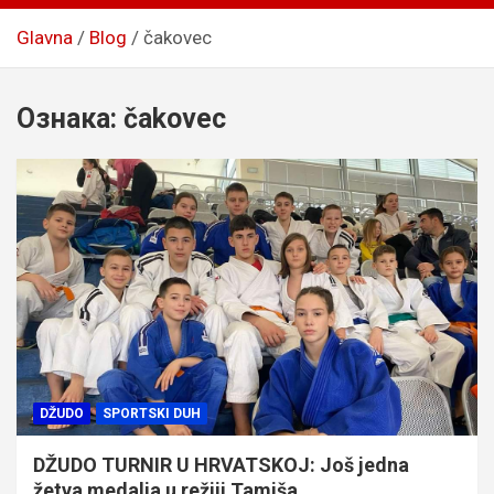
Glavna
Blog
čakovec
Ознака:
čakovec
DŽUDO
SPORTSKI DUH
DŽUDO TURNIR U HRVATSKOJ: Još jedna
žetva medalja u režiji Tamiša