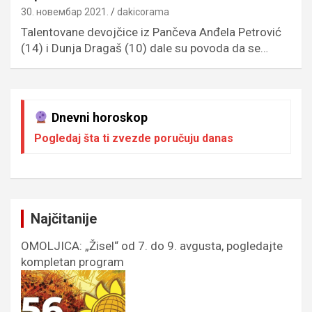
30. новембар 2021.
dakicorama
Talentovane devojčice iz Pančeva Anđela Petrović
(14) i Dunja Dragaš (10) dale su povoda da se…
Dnevni horoskop
Pogledaj šta ti zvezde poručuju danas
Najčitanije
OMOLJICA: „Žisel“ od 7. do 9. avgusta, pogledajte
kompletan program