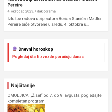
Pereire
4. октобар 2023.
dakicorama
Izložbe radova strip autora Borisa Stanića i Madlen
Pereire biće otvorene u sredu, 4. oktobra u…
Dnevni horoskop
Pogledaj šta ti zvezde poručuju danas
Najčitanije
OMOLJICA: „Žisel“ od 7. do 9. avgusta, pogledajte
kompletan program