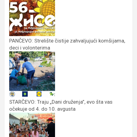
PANČEVO: Strelište čistije zahvaljujući komšijama,
deci i volonterima
STARČEVO: Traju „Dani druženja”, evo šta vas
očekuje od 4. do 10. avgusta