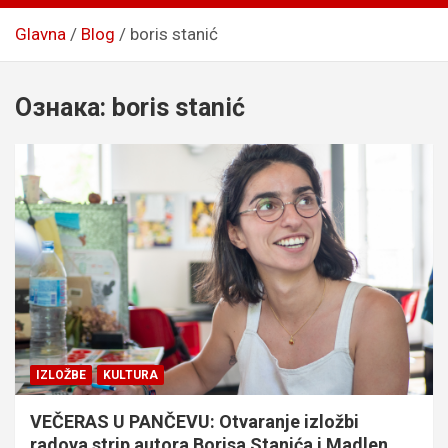
Glavna
Blog
boris stanić
Ознака:
boris stanić
IZLOŽBE
KULTURA
VEČERAS U PANČEVU: Otvaranje izložbi
radova strip autora Borisa Stanića i Madlen