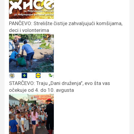
PANČEVO: Strelište čistije zahvaljujući komšijama,
deci i volonterima
STARČEVO: Traju „Dani druženja”, evo šta vas
očekuje od 4. do 10. avgusta