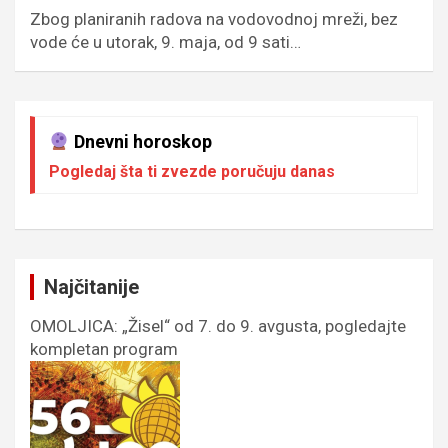
Zbog planiranih radova na vodovodnoj mreži, bez
vode će u utorak, 9. maja, od 9 sati…
Dnevni horoskop
Pogledaj šta ti zvezde poručuju danas
Najčitanije
OMOLJICA: „Žisel“ od 7. do 9. avgusta, pogledajte
kompletan program