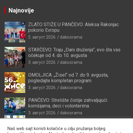
Najnovije
ZLATO STIŽE U PANČEVO: Aleksa Rakonjac
pokorio Evropu
5. август 2026.
dakicorama
STARČEVO: Traju „Dani druženja”, evo šta vas
očekuje od 4. do 10. avgusta
3. август 2026.
dakicorama
OMOLJICA: „Žisel“ od 7. do 9. avgusta,
pogledajte kompletan program
3. август 2026.
dakicorama
PANČEVO: Strelište čistije zahvaljujući
komšijama, deci i volonterima
3. август 2026.
dakicorama
Naš web sajt koristi kolačiće u cilju pružanja boljeg