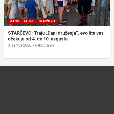
MANIFESTACIJE
STARČEVO
STARČEVO: Traju „Dani druženja”, evo šta vas
očekuje od 4. do 10. avgusta
3. август 2026.
dakicorama