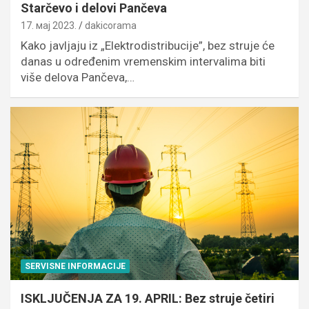
Starčevo i delovi Pančeva
17. мај 2023.
dakicorama
Kako javljaju iz „Elektrodistribucije”, bez struje će
danas u određenim vremenskim intervalima biti
više delova Pančeva,…
SERVISNE INFORMACIJE
ISKLJUČENJA ZA 19. APRIL: Bez struje četiri