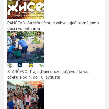
PANČEVO: Strelište čistije zahvaljujući komšijama,
deci i volonterima
STARČEVO: Traju „Dani druženja”, evo šta vas
očekuje od 4. do 10. avgusta