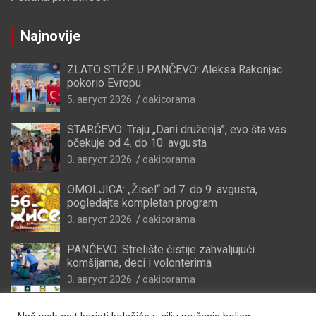
Najnovije
ZLATO STIŽE U PANČEVO: Aleksa Rakonjac
pokorio Evropu
5. август 2026.
dakicorama
STARČEVO: Traju „Dani druženja”, evo šta vas
očekuje od 4. do 10. avgusta
3. август 2026.
dakicorama
OMOLJICA: „Žisel“ od 7. do 9. avgusta,
pogledajte kompletan program
3. август 2026.
dakicorama
PANČEVO: Strelište čistije zahvaljujući
komšijama, deci i volonterima
3. август 2026.
dakicorama