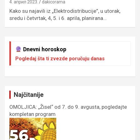
4. април 2023.
dakicorama
Kako su najavili iz „Elektrodistribucije”, u utorak,
sredu i četvrtak, 4, 5. i 6. aprila, planirana…
Dnevni horoskop
Pogledaj šta ti zvezde poručuju danas
Najčitanije
OMOLJICA: „Žisel“ od 7. do 9. avgusta, pogledajte
kompletan program