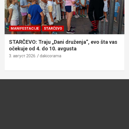
MANIFESTACIJE
STARČEVO
STARČEVO: Traju „Dani druženja”, evo šta vas
očekuje od 4. do 10. avgusta
3. август 2026.
dakicorama