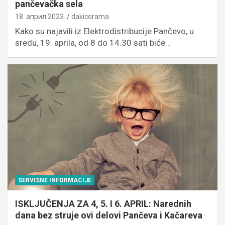
pančevačka sela
18. април 2023.
dakicorama
Kako su najavili iz Elektrodistribucije Pančevo, u
sredu, 19. aprila, od 8 do 14.30 sati biće…
SERVISNE INFORMACIJE
ISKLJUČENJA ZA 4, 5. I 6. APRIL: Narednih
dana bez struje ovi delovi Pančeva i Kačareva