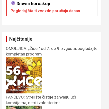
Dnevni horoskop
Pogledaj šta ti zvezde poručuju danas
Najčitanije
OMOLJICA: „Žisel“ od 7. do 9. avgusta, pogledajte
kompletan program
PANČEVO: Strelište čistije zahvaljujući
komšijama, deci i volonterima