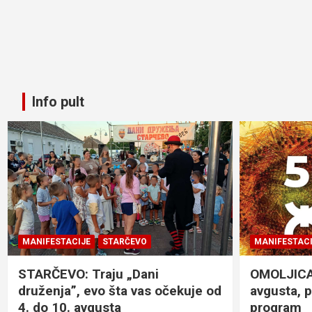
Info pult
MANIFESTACIJE
STARČEVO
MANIFESTACI
STARČEVO: Traju „Dani
OMOLJICA: 
druženja”, evo šta vas očekuje od
avgusta, 
4. do 10. avgusta
program