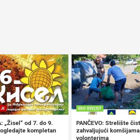
JE
EKO SVE(S)T
„Žisel“ od 7. do 9.
PANČEVO: Strelište čist
pogledajte kompletan
zahvaljujući komšijama,
volonterima