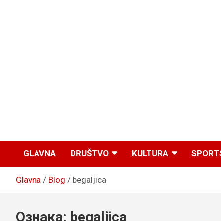
GLAVNA
DRUŠTVO
KULTURA
SPORT
Glavna
Blog
begaljica
Ознака:
begaljica