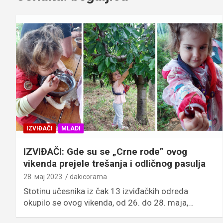
IZVIĐAČI
MLADI
IZVIĐAČI: Gde su se „Crne rode” ovog
vikenda prejele trešanja i odličnog pasulja
28. мај 2023.
dakicorama
Stotinu učesnika iz čak 13 izviđačkih odreda
okupilo se ovog vikenda, od 26. do 28. maja,…