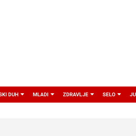
SKI DUH
MLADI
ZDRAVLJE
SELO
JU