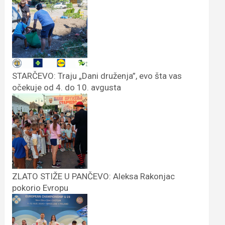
STARČEVO: Traju „Dani druženja”, evo šta vas
očekuje od 4. do 10. avgusta
ZLATO STIŽE U PANČEVO: Aleksa Rakonjac
pokorio Evropu