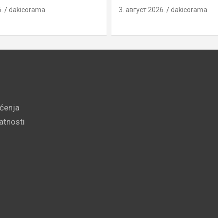
.
dakicorama
3. август 2026.
dakicorama
šćenja
vatnosti