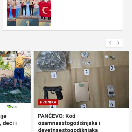
HRONIKA
ije
PANČEVO: Kod
 deci i
osamnaestogodišnjaka i
devetnaestogodišnjaka