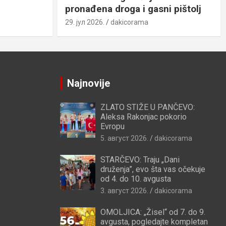
pronađena droga i gasni pištolj
29. јул 2026.
dakicorama
Najnovije
ZLATO STIŽE U PANČEVO:
Aleksa Rakonjac pokorio
Evropu
5. август 2026.
dakicorama
STARČEVO: Traju „Dani
druženja”, evo šta vas očekuje
od 4. do 10. avgusta
3. август 2026.
dakicorama
OMOLJICA: „Žisel“ od 7. do 9.
avgusta, pogledajte kompletan