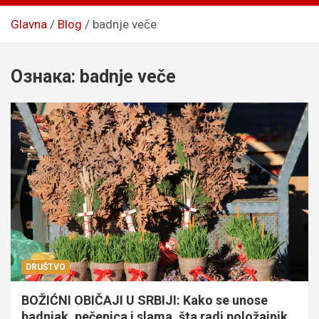
Glavna
Blog
badnje veče
Ознака:
badnje veče
DRUŠTVO
BOŽIĆNI OBIČAJI U SRBIJI: Kako se unose
badnjak, pečenica i slama, šta radi položajnik,