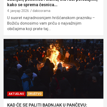
kako se sprema česnica…
4. јануар 2026.
dakicorama
U susret najradnosnijem hrišćanskom prazniku –
Božiću donosimo vam priču o najvažnijim
običajima koji prate taj…
AKTUELNO
DRUŠTVO
KAD ĆE SE PALITI BADNJAK U PANČEVU: