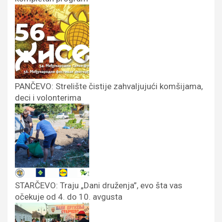
PANČEVO: Strelište čistije zahvaljujući komšijama,
deci i volonterima
STARČEVO: Traju „Dani druženja”, evo šta vas
očekuje od 4. do 10. avgusta