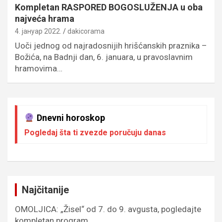
Kompletan RASPORED BOGOSLUŽENJA u oba
najveća hrama
4. јануар 2022.
dakicorama
Uoči jednog od najradosnijih hrišćanskih praznika –
Božića, na Badnji dan, 6. januara, u pravoslavnim
hramovima…
Dnevni horoskop
Pogledaj šta ti zvezde poručuju danas
Najčitanije
OMOLJICA: „Žisel“ od 7. do 9. avgusta, pogledajte
kompletan program