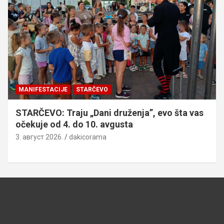
MANIFESTACIJE
STARČEVO
STARČEVO: Traju „Dani druženja”, evo šta vas
očekuje od 4. do 10. avgusta
3. август 2026.
dakicorama