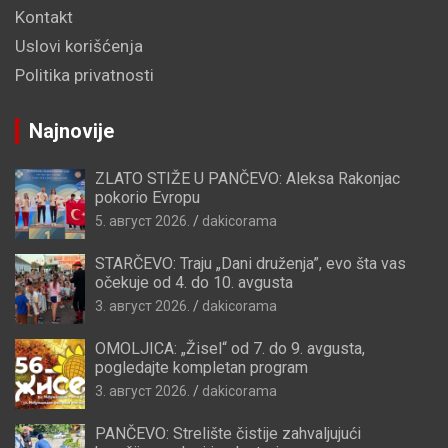
Kontakt
Uslovi korišćenja
Politika privatnosti
Najnovije
ZLATO STIŽE U PANČEVO: Aleksa Rakonjac
pokorio Evropu
5. август 2026.
dakicorama
STARČEVO: Traju „Dani druženja”, evo šta vas
očekuje od 4. do 10. avgusta
3. август 2026.
dakicorama
OMOLJICA: „Žisel“ od 7. do 9. avgusta,
pogledajte kompletan program
3. август 2026.
dakicorama
PANČEVO: Strelište čistije zahvaljujući