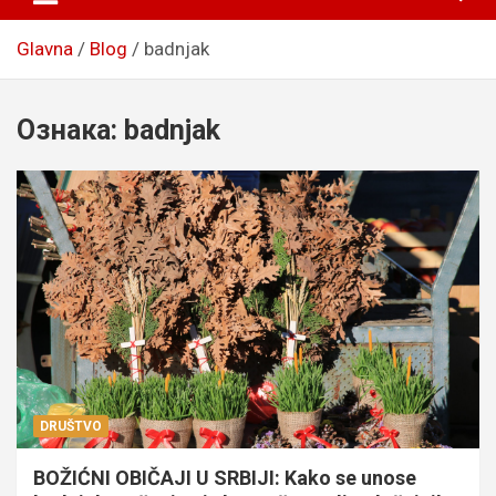
Glavna
Blog
badnjak
Ознака:
badnjak
DRUŠTVO
BOŽIĆNI OBIČAJI U SRBIJI: Kako se unose