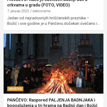
crkvama u gradu (FOTO, VIDEO)
7. јануар 2023.
dakicorama
Jedan od najradosnijih hrišćanskih praznika –
Božić i ove godine je u Pančevu dočekan svečano i…
DRUŠTVO
PANČEVO: Raspored PALJENJA BADNJAKA i
bogosluženja u tri hrama na Badnji dan i Božić