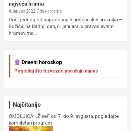
najveća hrama
4. јануар 2022.
dakicorama
Uoči jednog od najradosnijih hrišćanskih praznika –
Božića, na Badnji dan, 6. januara, u pravoslavnim
hramovima…
Dnevni horoskop
Pogledaj šta ti zvezde poručuju danas
Najčitanije
OMOLJICA: „Žisel“ od 7. do 9. avgusta, pogledajte
kompletan program