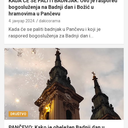
KADA ĆE SE PALITI BADNJAK: Ovo je raspored
bogosluženja na Badnji dan i Božić u
hramovima u Pančevu
4. јануар 2024.
dakicorama
Kada će se paliti badnjak u Pančevu i koji je
raspored bogosluženja za Badnji dan i…
DRUŠTVO
PANČEVO: Kako je obeležen Badnji dan u