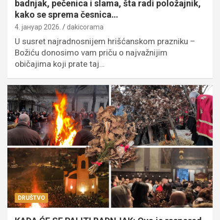
badnjak, pečenica i slama, šta radi položajnik,
kako se sprema česnica…
4. јануар 2026.
dakicorama
U susret najradnosnijem hrišćanskom prazniku –
Božiću donosimo vam priču o najvažnijim
običajima koji prate taj…
DRUŠTVO