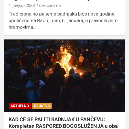
4. јануар 2023.
dakicorama
Tradicionalno paljenje badnjaka biće i ove godine
upriličeno na Badnji dan, 6. januara, u pravoslavnim
hramovima…
AKTUELNO
DRUŠTVO
KAD ĆE SE PALITI BADNJAK U PANČEVU:
Kompletan RASPORED BOGOSLUŽENJA u oba