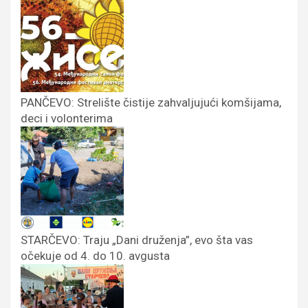
PANČEVO: Strelište čistije zahvaljujući komšijama,
deci i volonterima
STARČEVO: Traju „Dani druženja”, evo šta vas
očekuje od 4. do 10. avgusta