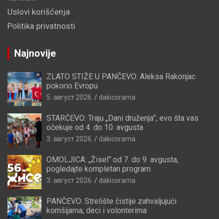
Uslovi korišćenja
Politika privatnosti
Najnovije
ZLATO STIŽE U PANČEVO: Aleksa Rakonjac
pokorio Evropu
5. август 2026.
dakicorama
STARČEVO: Traju „Dani druženja”, evo šta vas
očekuje od 4. do 10. avgusta
3. август 2026.
dakicorama
OMOLJICA: „Žisel“ od 7. do 9. avgusta,
pogledajte kompletan program
3. август 2026.
dakicorama
PANČEVO: Strelište čistije zahvaljujući
komšijama, deci i volonterima