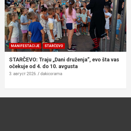
MANIFESTACIJE
STARČEVO
STARČEVO: Traju „Dani druženja”, evo šta vas
očekuje od 4. do 10. avgusta
3. август 2026.
dakicorama