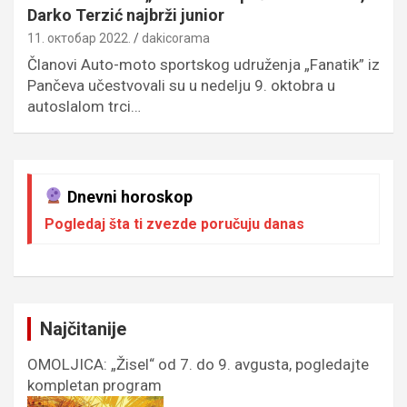
Darko Terzić najbrži junior
11. октобар 2022.
dakicorama
Članovi Auto-moto sportskog udruženja „Fanatik” iz
Pančeva učestvovali su u nedelju 9. oktobra u
autoslalom trci…
Dnevni horoskop
Pogledaj šta ti zvezde poručuju danas
Najčitanije
OMOLJICA: „Žisel“ od 7. do 9. avgusta, pogledajte
kompletan program