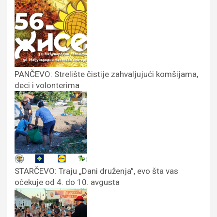
PANČEVO: Strelište čistije zahvaljujući komšijama,
deci i volonterima
STARČEVO: Traju „Dani druženja”, evo šta vas
očekuje od 4. do 10. avgusta