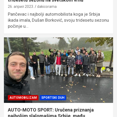
26. април 2023.
dakicorama
Pančevac i najbolji automobilista koga je Srbija
ikada imala, Dušan Borković, svoju tridesetu sezonu
počinje u…
AUTOMOBILIZAM
SPORTSKI DUH
AUTO-MOTO SPORT: Uručena priznanja
najboljim slalomašima Srbije, među