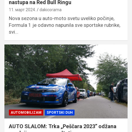
nastupa na Red Bull Ringu
11. март 2024.
dakicorama
Nova sezona u auto-moto svetu uveliko počinje,
Formula 1 je odavno napunila sve sportske rubrike,
svi…
AUTOMOBILIZAM
SPORTSKI DUH
AUTO SLALOM: Trka „Peščara 2023” odžana