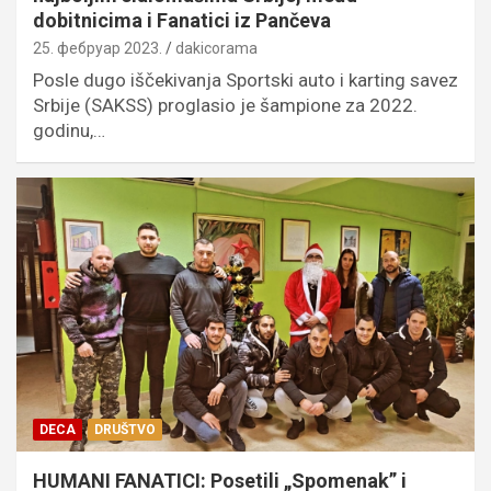
dobitnicima i Fanatici iz Pančeva
25. фебруар 2023.
dakicorama
Posle dugo iščekivanja Sportski auto i karting savez
Srbije (SAKSS) proglasio je šampione za 2022.
godinu,…
DECA
DRUŠTVO
HUMANI FANATICI: Posetili „Spomenak” i