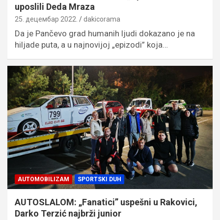
uposlili Deda Mraza
25. децембар 2022.
dakicorama
Da je Pančevo grad humanih ljudi dokazano je na
hiljade puta, a u najnovijoj „epizodi” koja…
AUTOMOBILIZAM
SPORTSKI DUH
AUTOSLALOM: „Fanatici” uspešni u Rakovici,
Darko Terzić najbrži junior