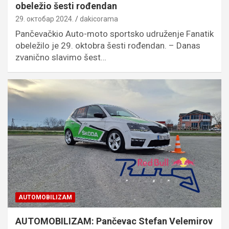
obeležio šesti rođendan
29. октобар 2024.
dakicorama
Pančevačkio Auto-moto sportsko udruženje Fanatik
obeležilo je 29. oktobra šesti rođendan. – Danas
zvanično slavimo šest…
AUTOMOBILIZAM
AUTOMOBILIZAM: Pančevac Stefan Velemirov