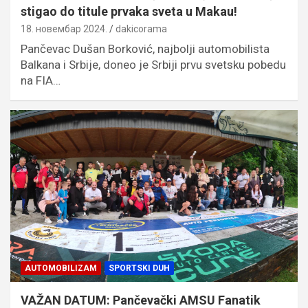
stigao do titule prvaka sveta u Makau!
18. новембар 2024.
dakicorama
Pančevac Dušan Borković, najbolji automobilista
Balkana i Srbije, doneo je Srbiji prvu svetsku pobedu
na FIA…
AUTOMOBILIZAM
SPORTSKI DUH
VAŽAN DATUM: Pančevački AMSU Fanatik