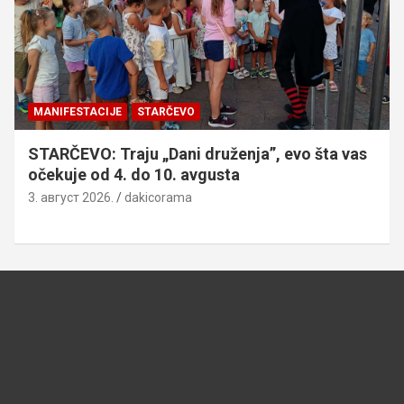
MANIFESTACIJE
STARČEVO
STARČEVO: Traju „Dani druženja”, evo šta vas
očekuje od 4. do 10. avgusta
3. август 2026.
dakicorama