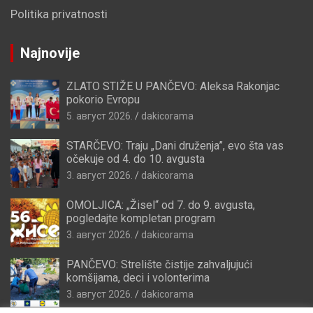
Politika privatnosti
Najnovije
ZLATO STIŽE U PANČEVO: Aleksa Rakonjac
pokorio Evropu
5. август 2026.
dakicorama
STARČEVO: Traju „Dani druženja”, evo šta vas
očekuje od 4. do 10. avgusta
3. август 2026.
dakicorama
OMOLJICA: „Žisel“ od 7. do 9. avgusta,
pogledajte kompletan program
3. август 2026.
dakicorama
PANČEVO: Strelište čistije zahvaljujući
komšijama, deci i volonterima
3. август 2026.
dakicorama