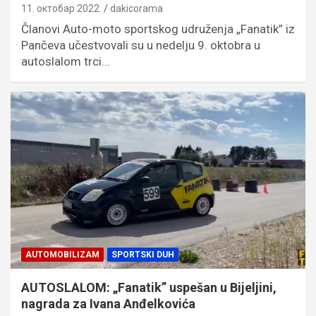
11. октобар 2022.
dakicorama
Članovi Auto-moto sportskog udruženja „Fanatik” iz
Pančeva učestvovali su u nedelju 9. oktobra u
autoslalom trci…
AUTOMOBILIZAM
SPORTSKI DUH
AUTOSLALOM: „Fanatik” uspešan u Bijeljini,
nagrada za Ivana Anđelkovića