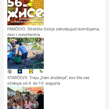
PANČEVO: Strelište čistije zahvaljujući komšijama,
deci i volonterima
STARČEVO: Traju „Dani druženja”, evo šta vas
očekuje od 4. do 10. avgusta