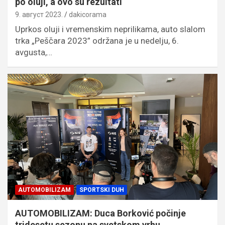
po oluji, a ovo su rezultati
9. август 2023.
dakicorama
Uprkos oluji i vremenskim neprilikama, auto slalom
trka „Peščara 2023” održana je u nedelju, 6.
avgusta,…
AUTOMOBILIZAM
SPORTSKI DUH
AUTOMOBILIZAM: Duca Borković počinje
tridesetu sezonu na svetskom vrhu