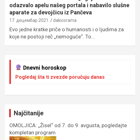
odazvalo apelu našeg portala i nabavilo slušne
aparate za devojčicu iz Pančeva
17. децембар 2021.
dakicorama
Evo jedne kratke priče o humanosti i o ljudima za
koje ne postoji reč „nemoguće“. To…
Dnevni horoskop
Pogledaj šta ti zvezde poručuju danas
Najčitanije
OMOLJICA: „Žisel“ od 7. do 9. avgusta, pogledajte
kompletan program