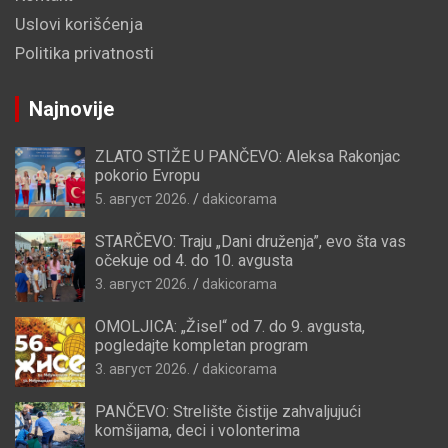
Uslovi korišćenja
Politika privatnosti
Najnovije
ZLATO STIŽE U PANČEVO: Aleksa Rakonjac
pokorio Evropu
5. август 2026.
dakicorama
STARČEVO: Traju „Dani druženja”, evo šta vas
očekuje od 4. do 10. avgusta
3. август 2026.
dakicorama
OMOLJICA: „Žisel“ od 7. do 9. avgusta,
pogledajte kompletan program
3. август 2026.
dakicorama
PANČEVO: Strelište čistije zahvaljujući
komšijama, deci i volonterima