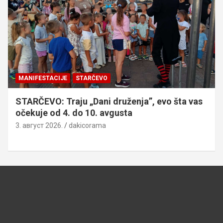
MANIFESTACIJE
STARČEVO
STARČEVO: Traju „Dani druženja”, evo šta vas
očekuje od 4. do 10. avgusta
3. август 2026.
dakicorama