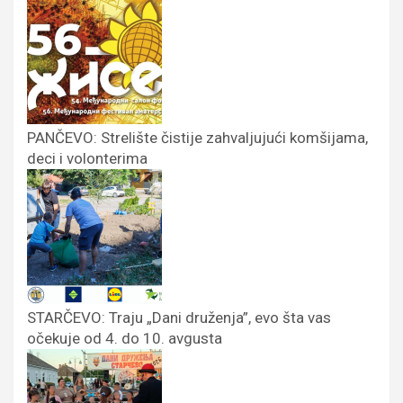
PANČEVO: Strelište čistije zahvaljujući komšijama,
deci i volonterima
STARČEVO: Traju „Dani druženja”, evo šta vas
očekuje od 4. do 10. avgusta