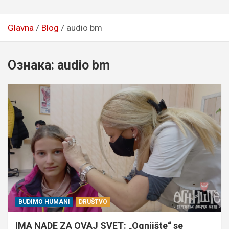
Glavna
Blog
audio bm
Ознака:
audio bm
BUDIMO HUMANI
DRUŠTVO
IMA NADE ZA OVAJ SVET: „Ognjište“ se