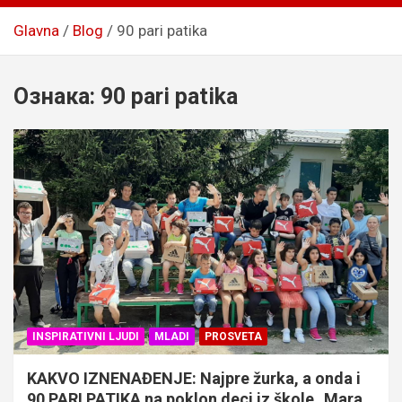
Glavna
Blog
90 pari patika
Ознака:
90 pari patika
INSPIRATIVNI LJUDI
MLADI
PROSVETA
KAKVO IZNENAĐENJE: Najpre žurka, a onda i
90 PARI PATIKA na poklon deci iz škole „Mara