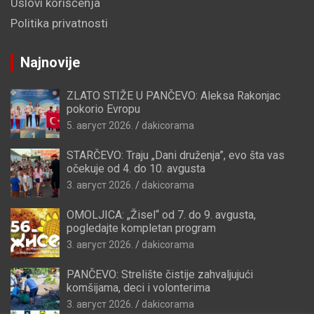
Uslovi korišćenja
Politika privatnosti
Najnovije
ZLATO STIŽE U PANČEVO: Aleksa Rakonjac
pokorio Evropu
5. август 2026.
dakicorama
STARČEVO: Traju „Dani druženja”, evo šta vas
očekuje od 4. do 10. avgusta
3. август 2026.
dakicorama
OMOLJICA: „Žisel“ od 7. do 9. avgusta,
pogledajte kompletan program
3. август 2026.
dakicorama
PANČEVO: Strelište čistije zahvaljujući
komšijama, deci i volonterima
3. август 2026.
dakicorama