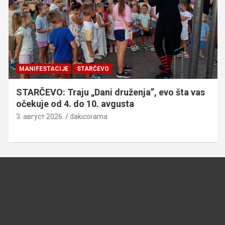
MANIFESTACIJE
STARČEVO
STARČEVO: Traju „Dani druženja”, evo šta vas
očekuje od 4. do 10. avgusta
3. август 2026.
dakicorama