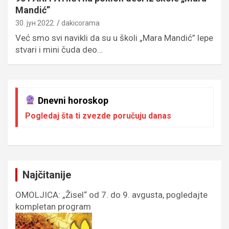
Mandić”
30. јун 2022.
dakicorama
Već smo svi navikli da su u školi „Mara Mandić” lepe
stvari i mini čuda deo…
Dnevni horoskop
Pogledaj šta ti zvezde poručuju danas
Najčitanije
OMOLJICA: „Žisel“ od 7. do 9. avgusta, pogledajte
kompletan program