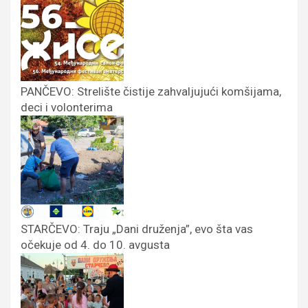
PANČEVO: Strelište čistije zahvaljujući komšijama,
deci i volonterima
STARČEVO: Traju „Dani druženja”, evo šta vas
očekuje od 4. do 10. avgusta