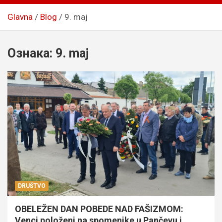
Glavna
Blog
9. maj
Ознака:
9. maj
DRUŠTVO
OBELEŽEN DAN POBEDE NAD FAŠIZMOM:
Venci položeni na spomenike u Pančevu i