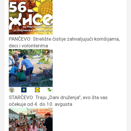
PANČEVO: Strelište čistije zahvaljujući komšijama,
deci i volonterima
STARČEVO: Traju „Dani druženja”, evo šta vas
očekuje od 4. do 10. avgusta