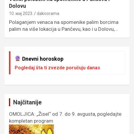
Dolovu
10. мај 2023.
dakicorama
Polaganjem venaca na spomenike palim borcima
palim na više lokacija u Pančevu, kao i u Dolovu,…
Dnevni horoskop
Pogledaj šta ti zvezde poručuju danas
Najčitanije
OMOLJICA: „Žisel“ od 7. do 9. avgusta, pogledajte
kompletan program